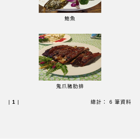
鮑魚
鬼爪豬肋排
|
1
|
總計： 6 筆資料