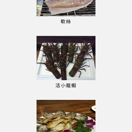
軟絲
活小龍蝦